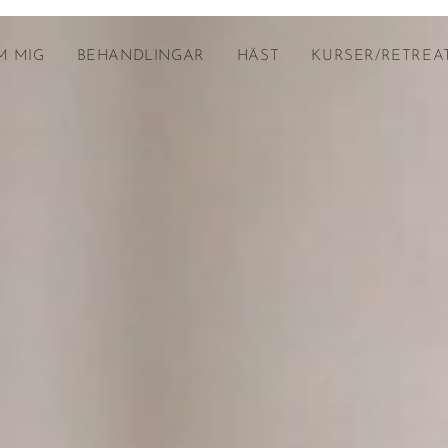
M MIG
BEHANDLINGAR
HÄST
KURSER/RETREA